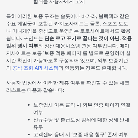
범위를 사용자에게 고지
특히 이러한 보증 구조는 슬롯이나 바카라, 블랙잭과 같은
주요 게임군이 포함된 카지노사이트는 물론, 스포츠 토토
나 미니게임을 중심으로 운영되는 토토사이트에서도 활용
됩니다. 포인트는
단순 로고 표기로 끝나는 것이 아닌, 적용
범위 명시 여부
와 정산 대응시스템 연동 여부입니다. 메이
저사이트는 보통 ‘보증 적용 페이지’를 별도로 운영하여 실
시간 확인이 가능하도록 구성되어 있으며, 외부 보증기관
의
공식 조회 API 시스템
과 연동되는 경우도 존재합니다.
사용자 입장에서 이러한 제휴 여부를 확인할 수 있는 체크
리스트는 다음과 같습니다:
보증업체 이름 클릭 시 외부 인증 페이지 연결
여부
신규수당 및 환급보장 범위
에 대한 상세 안내
유무
고객센터 응대 시 ‘보증 대응 창구’ 존재 여부