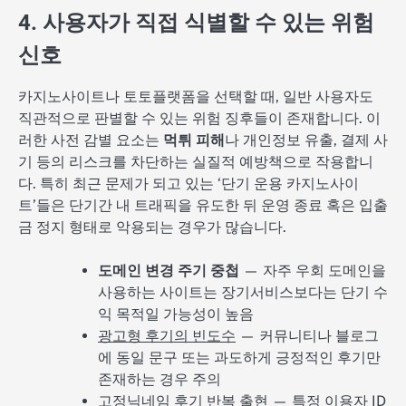
4. 사용자가 직접 식별할 수 있는 위험
신호
카지노사이트나 토토플랫폼을 선택할 때, 일반 사용자도
직관적으로 판별할 수 있는 위험 징후들이 존재합니다. 이
러한 사전 감별 요소는
먹튀 피해
나 개인정보 유출, 결제 사
기 등의 리스크를 차단하는 실질적 예방책으로 작용합니
다. 특히 최근 문제가 되고 있는 ‘단기 운용 카지노사이
트’들은 단기간 내 트래픽을 유도한 뒤 운영 종료 혹은 입출
금 정지 형태로 악용되는 경우가 많습니다.
도메인 변경 주기 중첩
— 자주 우회 도메인을
사용하는 사이트는 장기서비스보다는 단기 수
익 목적일 가능성이 높음
광고형 후기의 빈도수
— 커뮤니티나 블로그
에 동일 문구 또는 과도하게 긍정적인 후기만
존재하는 경우 주의
고정닉네임 후기 반복 출현 — 특정 이용자 ID