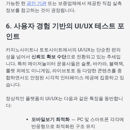
가능한 한
공인 기관
또는 보증업체에서 제공한 직접 실측
정보를 참고하는 것이 권장됩니다.
6. 사용자 경험 기반의 UI/UX 테스트 포
인트
카지노사이트나 토토사이트에서의 UI/UX는 단순한 편의
성을 넘어서
신뢰도 확보 수단
으로 전환되고 있는 추세입
니다. 특히 메이저놀이터 운용사들은 슬롯, 바카라, 블랙잭,
룰렛 외에도 미니게임, 라이브토토 등 다양한 콘텐츠를 종
합하면서도 안정된 시각적 인터페이스 제공에 집중하고 있
습니다.
정상적인 플랫폼의 UI/UX는 다음과 같은 특징을 동반합니
다:
모바일보기 최적화
— PC 및 스마트폰 각각에
반응형으로 최적화된 구조 유지