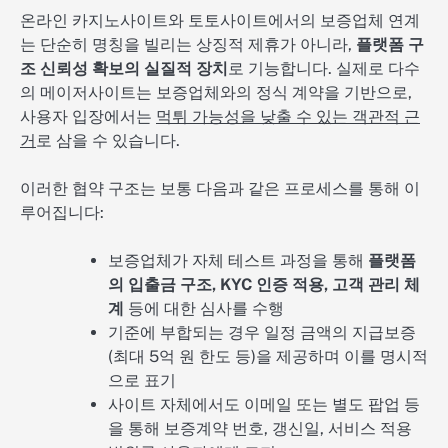
온라인 카지노사이트와 토토사이트에서의 보증업체 연계
는 단순히 명칭을 빌리는 상징적 제휴가 아니라,
플랫폼 구
조 신뢰성 확보의 실질적 장치
로 기능합니다. 실제로 다수
의 메이저사이트는 보증업체와의 정식 계약을 기반으로,
사용자 입장에서는
먹튀 가능성을 낮출 수 있는 객관적 근
거
로 삼을 수 있습니다.
이러한 협약 구조는 보통 다음과 같은 프로세스를 통해 이
루어집니다:
보증업체가 자체 테스트 과정을 통해
플랫폼
의 입출금 구조, KYC 인증 적용, 고객 관리 체
계
등에 대한 심사를 수행
기준에 부합되는 경우 일정 금액의 지급보증
(최대 5억 원 한도 등)을 제공하며 이를 명시적
으로 표기
사이트 자체에서도 이메일 또는 별도 팝업 등
을 통해 보증계약 번호, 갱신일, 서비스 적용