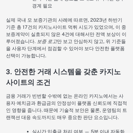
경계 필요
실제 국내 모 보증기관의 사례에 따르면, 2023년 하반기
기준 총 17건의 카지노사이트 먹튀 시도가 있었으며, 이 중
보증계약이 실효되지 않은 4건에 대해서만 전액 보상이 이
루어졌습니다.
보증 로고
만 보고 안심하지 않고, 위 기준들
을 사용자 단계에서 점검할 수 있어야 보다 안전한 플랫폼
선택이 가능합니다.
3. 안전한 거래 시스템을 갖춘 카지노
사이트의 조건
금융 거래가 빈번할 수밖에 없는 온라인 카지노에서는 사
용자 예치금과 환급금의 안정성이 플랫폼 신뢰도에 직접적
인 영향을 줍니다. 때문에 기술적 보안은 물론, 운영팀의 트
랜잭션 대응 속도까지도 매우 중요한 판단 요소입니다.
실시간 입출금 처리 여부
— 5분 이내 자동화