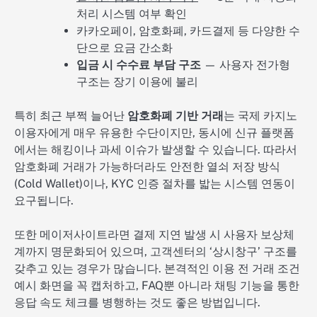
처리 시스템 여부 확인
카카오페이, 암호화폐, 카드결제 등 다양한 수
단으로 요금 간소화
입금 시 수수료 부담 구조
— 사용자 전가형
구조는 장기 이용에 불리
특히 최근 부쩍 늘어난
암호화폐 기반 거래
는 국제 카지노
이용자에게 매우 유용한 수단이지만, 동시에 신규 플랫폼
에서는 해킹이나 과세 이슈가 발생할 수 있습니다. 따라서
암호화폐 거래가 가능하더라도 안전한 열쇠 저장 방식
(Cold Wallet)이나, KYC 인증 절차를 밟는 시스템 연동이
요구됩니다.
또한 메이저사이트라면 결제 지연 발생 시 사용자 보상체
계까지 명문화되어 있으며, 고객센터의 ‘상시창구’ 구조를
갖추고 있는 경우가 많습니다. 본격적인 이용 전 거래 조건
예시 화면을 꼭 캡처하고, FAQ뿐 아니라 채팅 기능을 통한
응답 속도 체크를 병행하는 것도 좋은 방법입니다.