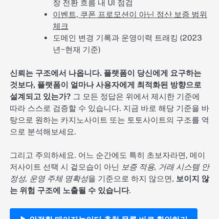
창 전환 흐름 내 UI 점검
이벤트, 쿠폰 프로모션이 아닌 정산 보증 범위
체크
도메인 변경 기록과 운영이력 트래킹 (2023
년~현재 기준)
신뢰는 구조에서 나옵니다. 플랫폼이 당신에게 요구하는
것보다, 플랫폼이 얼마나 사용자에게 최적화된 방향으로
설계되고 있는가?
그 모든 정답은 위에서 제시한 기준에
따라 스스로 검증할 수 있습니다. 지금 바로 해당 기준을 바
탕으로 원하는 카지노사이트 또는 토토사이트의 구조를 역
으로 분석해보세요.
그리고 주의하세요. 어느 순간에도 특히 초보자라면, 메이
저사이트 선택 시 겉모습이 아닌
보증 적용, 거래 시스템 안
정성, 운영 주체 명확성
을 기준으로 하지 않으면,
보이지 않
는 위험 구조에 노출될 수 있습니다
.