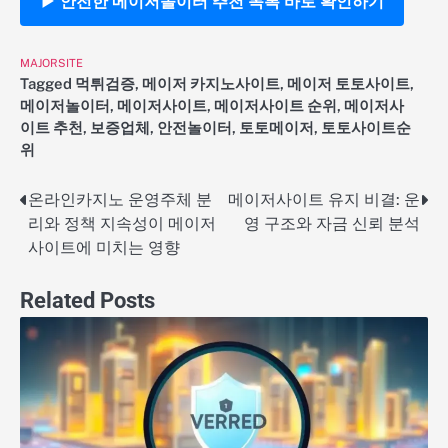
▶ 안전한 메이저놀이터 추천 목록 바로 확인하기
MAJORSITE
Tagged
먹튀검증
,
메이저 카지노사이트
,
메이저 토토사이트
,
메이저놀이터
,
메이저사이트
,
메이저사이트 순위
,
메이저사
이트 추천
,
보증업체
,
안전놀이터
,
토토메이저
,
토토사이트순
위
온라인카지노 운영주체 분
메이저사이트 유지 비결: 운
Post
리와 정책 지속성이 메이저
영 구조와 자금 신뢰 분석
navigation
사이트에 미치는 영향
Related Posts