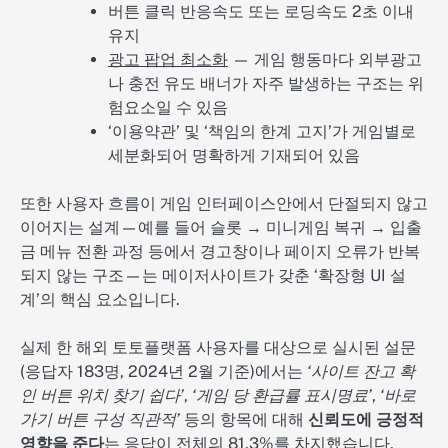
버튼 클릭 반응속도 또는 로딩속도 2초 이내
유지
광고 팝업 최소화
— 게임 행동마다 외부광고
나 충전 유도 배너가 자주 발생하는 구조는 위
험요소일 수 있음
‘이용약관’ 및 ‘책임의 한계 고지’가 게임별로
세분화되어 명확하게 기재되어 있음
또한 사용자 흐름이 게임 인터페이스안에서 단절되지 않고
이어지는 설계—예를 들어 슬롯 → 미니게임 복귀 → 입출
금 메뉴 전환 과정 등에서 경고창이나 페이지 오류가 반복
되지 않는 구조—는 메이저사이트가 갖춘 ‘확장형 UI 설
계’의 핵심 요소입니다.
실제 한 해외 토토플랫폼 사용자를 대상으로 실시된 설문
(응답자 183명, 2024년 2월 기준)에서는
‘사이트 잔고 확
인 버튼 위치 찾기 쉽다’
,
‘게임 당 환급률 표시명료’
,
‘바로
가기 버튼 구성 직관적’
등의 항목에 대해
신뢰도에 긍정적
영향을 준다
는 응답이 전체의 81.3%를 차지했습니다.