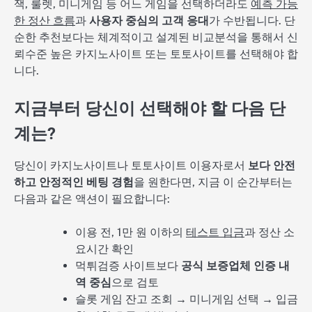
잭, 룰렛, 미니게임 등 어느 게임을 선택하더라도
예측 가능
한 정산 흐름
과
사용자 중심의 고객 응대
가 수반됩니다. 단
순한 추천보다는 체계적이고 설계된 비교분석을 통해서 신
뢰수준 높은 카지노사이트 또는 토토사이트를 선택해야 합
니다.
지금부터 당신이 선택해야 할 다음 단
계는?
당신이 카지노사이트나 토토사이트 이용자로서
보다 안전
하고 안정적인 베팅 경험
을 원한다면, 지금 이 순간부터는
다음과 같은 액션이 필요합니다:
이용 전, 1만 원 이하의
테스트 입금
과 정산 소
요시간 확인
먹튀검증 사이트보다
공식 보증업체 인증 내
역 중심
으로 검토
슬롯 게임 잔고 조회 → 미니게임 선택 → 입금