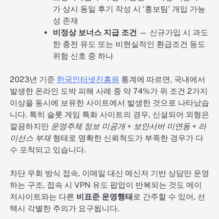
가 상시 동일 후기 작성 시 ‘홍보팀’ 개입 가능
성 존재
비정상 보너스 지급 조건
— 신규가입 시 과도
한 충전 유도 또는 비현실적인 환급조건 등도
위험 신호 중 하나
2023년 기준
한국인터넷진흥원
통계에 따르면, 국내에서
발생한 온라인 도박 피해 사례 중 약 74%가 위 조건 2가지
이상을 동시에 보유한 사이트에서 발생한 것으로 나타났습
니다. 특히 슬롯 게임 특화 사이트의 경우, 신설되어 외형은
깔끔하지만
운영주체 정보 미공개
+
보안서버 미연동
+
라
이선스 부재
형태로 명확한 신뢰척도가 부족한 경우가 다
수 포착되고 있습니다.
차단 우회 방식 접속, 이메일 대신 메신저 기반 상담만 운영
하는 구조, 접속 시 VPN 유도 팝업이 반복되는 것도 메이
저사이트와는 다른
비표준 운영행태
로 간주할 수 있어, 선
택시 각별한 주의가 요구됩니다.