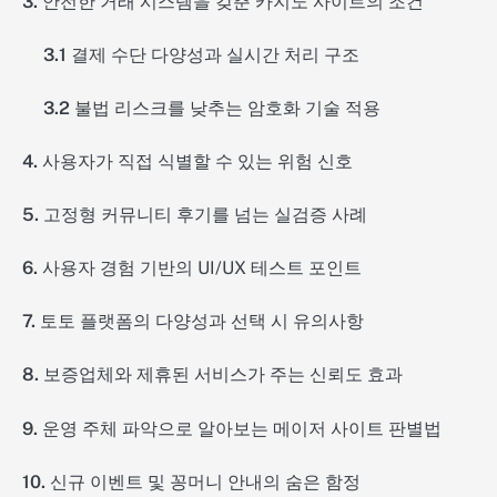
3.
안전한 거래 시스템을 갖춘 카지노 사이트의 조건
3.1
결제 수단 다양성과 실시간 처리 구조
3.2
불법 리스크를 낮추는 암호화 기술 적용
4.
사용자가 직접 식별할 수 있는 위험 신호
5.
고정형 커뮤니티 후기를 넘는 실검증 사례
6.
사용자 경험 기반의 UI/UX 테스트 포인트
7.
토토 플랫폼의 다양성과 선택 시 유의사항
8.
보증업체와 제휴된 서비스가 주는 신뢰도 효과
9.
운영 주체 파악으로 알아보는 메이저 사이트 판별법
10.
신규 이벤트 및 꽁머니 안내의 숨은 함정