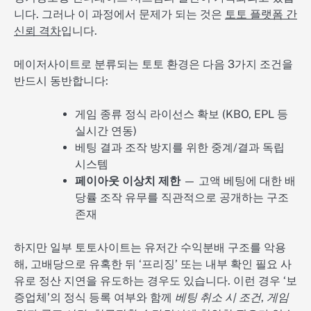
니다. 그러나 이 과정에서 문제가 되는 것은
토토 플랫폼 간
신뢰 격차
입니다.
메이저사이트로 분류되는 토토 환경은 다음 3가지 조건을
반드시 동반합니다:
게임 종류 정식 라이선스 확보 (KBO, EPL 등
실시간 연동)
베팅 결과 조작 방지를 위한 중계/결과 독립
시스템
페이아웃 이상치 제한
— 고액 베팅에 대한 배
당률 조작 유무를 직관적으로 공개하는 구조
존재
하지만 일부 토토사이트는 유저간 수익분배 구조를 악용
해, 고배당으로 유혹한 뒤 ‘프리징’ 또는 내부 확인 필요 사
유로 정산 지연을 유도하는 경우도 있습니다. 이런 경우 ‘보
증업체’의 정식 등록 여부와 함께
베팅 취소 시 조건
,
게임