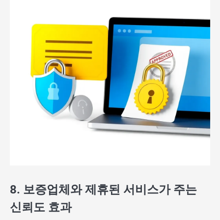
8. 보증업체와 제휴된 서비스가 주는
신뢰도 효과