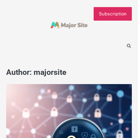
Skip
to
Subscription
content
Author:
majorsite