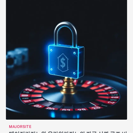
MAJORSITE