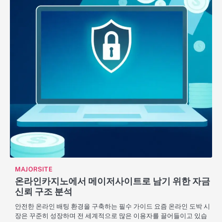
MAJORSITE
온라인카지노에서 메이저사이트로 남기 위한 자금
신뢰 구조 분석
안전한 온라인 배팅 환경을 구축하는 필수 가이드 요즘 온라인 도박 시
장은 꾸준히 성장하며 전 세계적으로 많은 이용자를 끌어들이고 있습