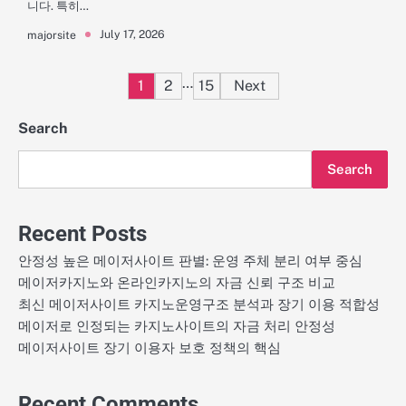
니다. 특히…
July 17, 2026
majorsite
Posts
…
1
2
15
Next
pagination
Search
Search
Recent Posts
안정성 높은 메이저사이트 판별: 운영 주체 분리 여부 중심
메이저카지노와 온라인카지노의 자금 신뢰 구조 비교
최신 메이저사이트 카지노운영구조 분석과 장기 이용 적합성
메이저로 인정되는 카지노사이트의 자금 처리 안정성
메이저사이트 장기 이용자 보호 정책의 핵심
Recent Comments