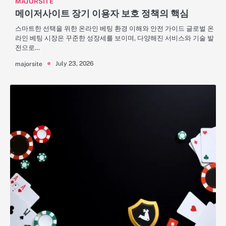
MAJORSITE
메이저사이트 장기 이용자 보호 정책의 핵심
스마트한 선택을 위한 온라인 베팅 환경 이해와 안전 가이드 글로벌 온
라인 베팅 시장은 꾸준한 성장세를 보이며, 다양해진 서비스와 기술 발
전으로…
July 23, 2026
majorsite