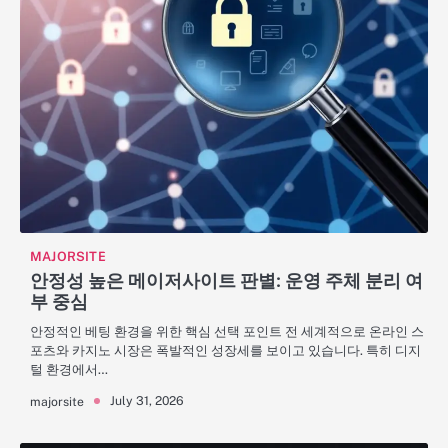
MAJORSITE
안정성 높은 메이저사이트 판별: 운영 주체 분리 여
부 중심
안정적인 베팅 환경을 위한 핵심 선택 포인트 전 세계적으로 온라인 스
포츠와 카지노 시장은 폭발적인 성장세를 보이고 있습니다. 특히 디지
털 환경에서…
July 31, 2026
majorsite